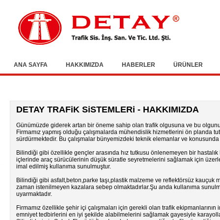
ANA SAYFA
HAKKIMIZDA
HABERLER
ÜRÜNLER
DETAY TRAFiK SiSTEMLERi - HAKKIMIZDA
Günümüzde giderek artan bir öneme sahip olan trafik olgusuna ve bu olgunun
Firmamız yapmış olduğu çalışmalarda mühendislik hizmetlerini ön planda tuta
sürdürmektedir. Bu çalışmalar bünyemizdeki teknik elemanlar ve konusunda u
Bilindiği gibi özellikle gençler arasında hız tutkusu önlenemeyen bir hastalık
içlerinde araç sürücülerinin düşük süratle seyretmelerini sağlamak için üze
imal edilmiş kullanıma sunulmuştur.
Bilindiği gibi asfalt,beton,parke taşı,plastik malzeme ve reflektörsüz kauçu
zaman istenilmeyen kazalara sebep olmaktadırlar.Şu anda kullanıma sunulm
uyarmaktadır.
Firmamız özellikle şehir içi çalışmaları için gerekli olan trafik ekipmanlarının
emniyet tedbirlerini en iyi şekilde alabilmelerini sağlamak gayesiyle karayo