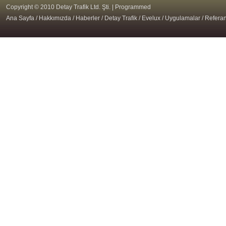
Copyright © 2010 Detay Trafik Ltd. Şti. |
Programmed
Ana Sayfa
/
Hakkımızda
/
Haberler
/
Detay Trafik
/
Evelux
/
Uygulamalar
/
Referan