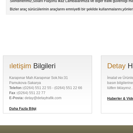
Silindirlerimiz,Solarlı Flaşörlü İkaz Lambalarımıza ve diğer trafik güvenliği 
Bizler araç sürücülerinin araçlarını emniyetli bir şekilde kullanmalarını,yö
ıletişim
Bilgileri
Detay
H
Karapınar Mah.Karapınar Sok.No:31
İmalat ve Ürünle
Pamukova-Sakarya
basın bilgilerin
Telefon :
(0264) 551 22 55 - (0264) 551 22 66
lütfen tıklayınız..
Fax :
(0264) 551 22 77
E-Posta:
detay@detaytrafik.com
Haberler & Vid
Daha Fazla Bilgi